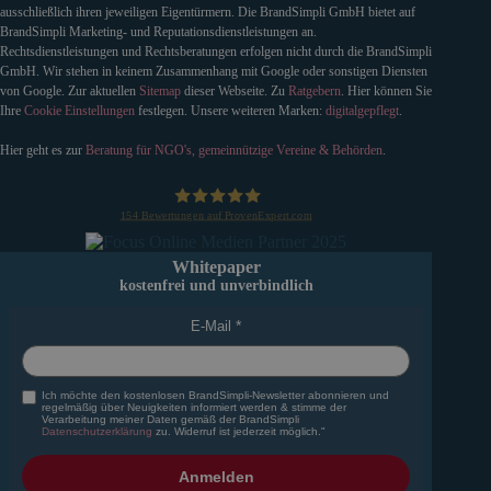
ausschließlich ihren jeweiligen Eigentürmern. Die BrandSimpli GmbH bietet auf
BrandSimpli Marketing- und Reputationsdienstleistungen an.
Rechtsdienstleistungen und Rechtsberatungen erfolgen nicht durch die BrandSimpli
GmbH. Wir stehen in keinem Zusammenhang mit Google oder sonstigen Diensten
von Google. Zur aktuellen
Sitemap
dieser Webseite. Zu
Ratgebern
. Hier können Sie
Ihre
Cookie Einstellungen
festlegen. Unsere weiteren Marken:
digitalgepflegt
.
Hier geht es zur
Beratung für NGO's, gemeinnützige Vereine & Behörden
.
154
Bewertungen auf ProvenExpert.com
BrandSimpli GmbH
Whitepaper
kostenfrei und unverbindlich
E-Mail
Ich möchte den kostenlosen BrandSimpli-Newsletter abonnieren und
regelmäßig über Neuigkeiten informiert werden & stimme der
Verarbeitung meiner Daten gemäß der BrandSimpli
Datenschutzerklärung
zu. Widerruf ist jederzeit möglich."
Anmelden