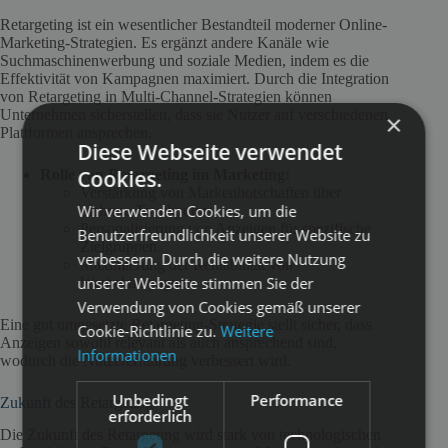
Retargeting ist ein wesentlicher Bestandteil moderner Online-
Marketing-Strategien. Es ergänzt andere Kanäle wie
Suchmaschinenwerbung und soziale Medien, indem es die
Effektivität von Kampagnen maximiert. Durch die Integration
von Retargeting in Multi-Channel-Strategien können
Unternehmen sicherstellen, dass sie Nutzer auf verschiedenen
×
Plattformen ansprechen.
Diese Webseite verwendet
Cookies.
Rolle von Retargeting im Marketing:
Verstärkung von Markenbotschaften über
Wir verwenden Cookies, um die
mehrere Touchpoints.
Personalisierung von Anzeigen für spezifische
Benutzerfreundlichkeit unserer Website zu
Zielgruppen.
verbessern. Durch die weitere Nutzung
Maximierung der Rentabilität von
unserer Webseite stimmen Sie der
Werbekampagnen.
Verwendung von Cookies gemäß unserer
Eine gut umgesetzte Retargeting-Strategie stellt sicher, dass
Cookie-Richtlinie zu.
Weitere
Anzeigen sowohl relevant als auch ansprechend sind,
Informationen
wodurch die Nutzererfahrung verbessert wird.
Unbedingt
Performance
Zukunft des Retargeting
erforderlich
Die Zukunft des Retargeting wird stark von technologischen