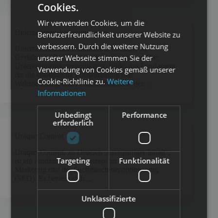
Cookies.
Wir verwenden Cookies, um die
Unternehmenskommunikation
Benutzerfreundlichkeit unserer Website zu
verbessern. Durch die weitere Nutzung
Unternehmenskommunikation: Strategische
unserer Webseite stimmen Sie der
Gestaltung aller Kommunikationsprozesse Die
Unternehmenskommunikation bildet das Fundament
Verwendung von Cookies gemäß unserer
für die erfolgreiche Positionierung und
Cookie-Richtlinie zu.
Weitere
Wahrnehmung eines Unternehmens in der…
Informationen
Unbedingt
Performance
erforderlich
Unique Content
Unique Content, zu Deutsch „einzigartiger Inhalt“,
Targeting
Funktionalität
ist ein fundamentales Konzept im digitalen
Marketing und der Suchmaschinenoptimierung
(SEO). Es bezieht sich…
Unklassifizierte