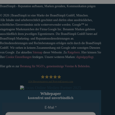
BrandSimpli - Reputation aufbauen, Marken gestalten, Kommunikation prägen
© 2026 | BrandSimpli ist eine Marke der BrandSimpli GmbH, München.
Alle Inhalte sind urheberrechtlich geschützt und dürfen ohne ausdrückliches,
schriftliches Einverständnis nicht weiterverwendet werden. Google™ ist
eingetragene Markenzeichen der Firma Google Inc. Benannte Marken gehören
ausschließlich ihren jeweiligen Eigentürmern. Die BrandSimpli GmbH bietet auf
BrandSimpli Marketing- und Reputationsdienstleistungen an.
Rechtsdienstleistungen und Rechtsberatungen erfolgen nicht durch die BrandSimpli
GmbH. Wir stehen in keinem Zusammenhang mit Google oder sonstigen Diensten
von Google. Zur aktuellen
Sitemap
dieser Webseite. Zu
Ratgebern
. Hier können Sie
Ihre
Cookie Einstellungen
festlegen. Unsere weiteren Marken:
digitalgepflegt
.
Hier geht es zur
Beratung für NGO's, gemeinnützige Vereine & Behörden
.
154
Bewertungen auf ProvenExpert.com
BrandSimpli GmbH
Whitepaper
kostenfrei und unverbindlich
E-Mail