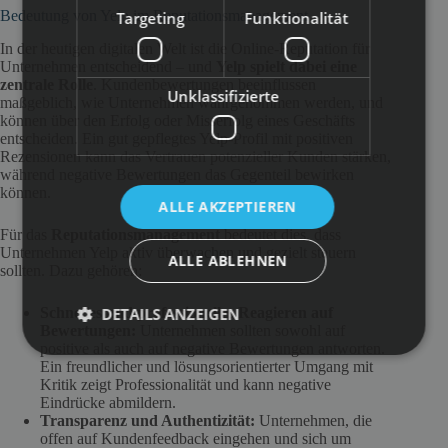
Bedeutung von Yelp im Reputationsmanagement
Targeting
Funktionalität
In der heutigen digitalen Welt ist die Online-Reputation für
Unternehmen entscheidend – und
Yelp spielt dabei eine
zentrale Rolle
. Kundenbewertungen beeinflussen
Unklassifizierte
maßgeblich, wie Unternehmen wahrgenommen werden, und
können über den Erfolg oder Misserfolg eines Geschäfts
entscheiden. Ein gut gepflegtes Yelp-Profil mit positiven
Rezensionen kann das Vertrauen potenzieller Kunden stärken,
während negative Bewertungen das Gegenteil bewirken
können.
ALLE AKZEPTIEREN
Für das
Reputationsmanagement
bedeutet dies, dass
Unternehmen Yelp aktiv überwachen und gezielt steuern
ALLE ABLEHNEN
sollten. Dazu gehören:
DETAILS ANZEIGEN
Schnelles und professionelles Reagieren auf
Bewertungen:
Unternehmen sollten sowohl auf
positive als auch auf negative Bewertungen antworten.
Ein freundlicher und lösungsorientierter Umgang mit
Kritik zeigt Professionalität und kann negative
Eindrücke abmildern.
Transparenz und Authentizität:
Unternehmen, die
offen auf Kundenfeedback eingehen und sich um